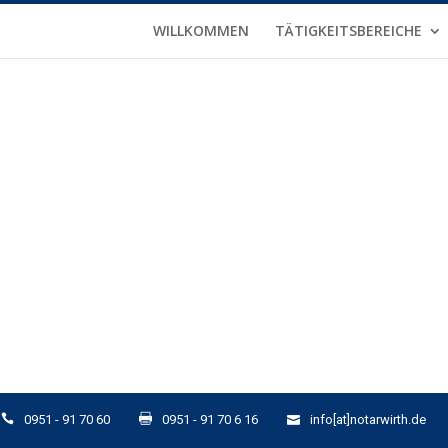
WILLKOMMEN
TÄTIGKEITSBEREICHE
0951 - 91 70 60
0951 - 91 70 6 16
info[at]notarwirth.de