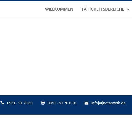
WILLKOMMEN
TÄTIGKEITSBEREICHE
0951 - 91 70 60
0951 - 91 70 6 16
info[at]notarwirth.de